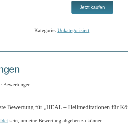
Jetzt kaufen
HEAL
-
Heilmeditationen
Kategorie:
Unkategorisiert
für
Körper,
Geist
und
Seele
ngen
Menge
ne Bewertungen.
rste Bewertung für „HEAL – Heilmeditationen für Kör
ldet
sein, um eine Bewertung abgeben zu können.