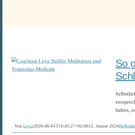
So g
Schl
Selbstlie
versprech
haben, es
Von
Leva
|
2026-06-01T16:45:27+02:00
12. Januar 2024
|
Selbstli